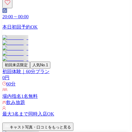
20:00
~
00:00
本日初回予約OK
初回来店限定
人気No.1
初回体験｜60分プラン
0
円
60
分
場内指名
1
名無料
飲み放題
最大
3
名まで同時入店OK
キャスト写真・口コミをもっと見る