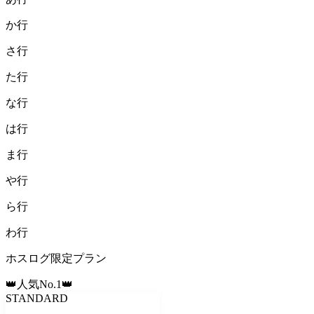
か
行
さ
行
た
行
な
行
は
行
ま
行
や
行
ら
行
わ
行
ホスログ限定プラン
👑人気No.1👑
STANDARD