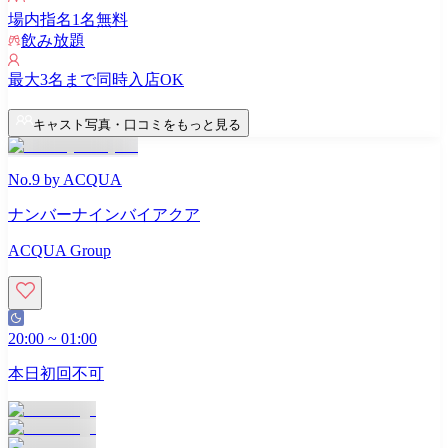
場内指名
1
名無料
飲み放題
最大
3
名まで同時入店OK
キャスト写真・口コミをもっと見る
No.9 by ACQUA
ナンバーナインバイアクア
ACQUA Group
20:00
~
01:00
本日初回不可