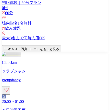
初回体験｜60分プラン
0
円
60
分
場内指名
1
名無料
飲み放題
最大
3
名まで同時入店OK
キャスト写真・口コミをもっと見る
Club Jam
クラブジャム
groupdandy
20:00
~
01:00