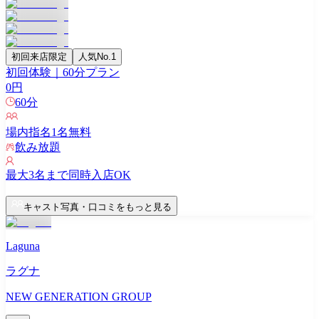
初回来店限定
人気No.1
初回体験｜60分プラン
0
円
60
分
場内指名
1
名無料
飲み放題
最大
3
名まで同時入店OK
キャスト写真・口コミをもっと見る
Laguna
ラグナ
NEW GENERATION GROUP