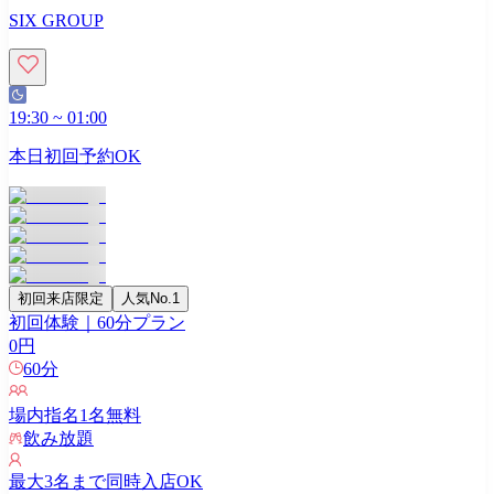
SIX GROUP
19:30
~
01:00
本日初回予約OK
初回来店限定
人気No.1
初回体験｜60分プラン
0
円
60
分
場内指名
1
名無料
飲み放題
最大
3
名まで同時入店OK