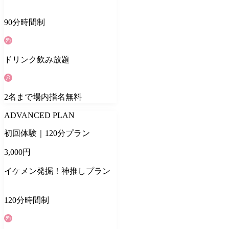
90
分
時間制
ドリンク
飲み放題
2
名
まで場内指名無料
ADVANCED PLAN
初回体験｜120分プラン
3,000
円
イケメン発掘！神推しプラン
120
分
時間制