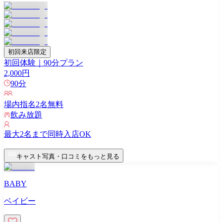
初回来店限定
初回体験｜90分プラン
2,000
円
90
分
場内指名
2
名無料
飲み放題
最大
2
名まで同時入店OK
キャスト写真・口コミをもっと見る
BABY
ベイビー