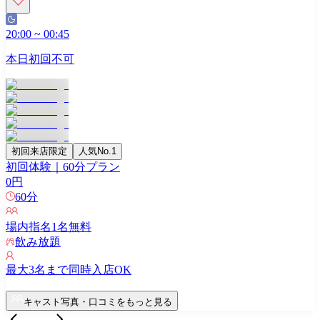
20:00
~
00:45
本日初回不可
初回来店限定
人気No.1
初回体験｜60分プラン
0
円
60
分
場内指名
1
名無料
飲み放題
最大
3
名まで同時入店OK
キャスト写真・口コミをもっと見る