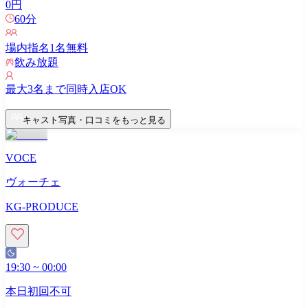
0
円
60
分
場内指名
1
名無料
飲み放題
最大
3
名まで同時入店OK
キャスト写真・口コミをもっと見る
VOCE
ヴォーチェ
KG-PRODUCE
19:30
~
00:00
本日初回不可