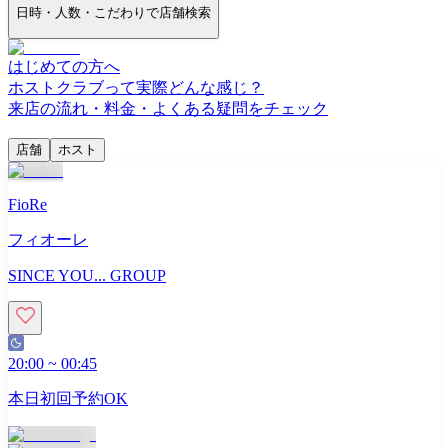
日時・人数・こだわりで店舗検索
はじめての方へ
ホストクラブって実際どんな感じ？
来店の流れ・料金・よくある疑問をチェック
店舗
ホスト
FioRe
フィオーレ
SINCE YOU... GROUP
20:00
~
00:45
本日初回予約OK