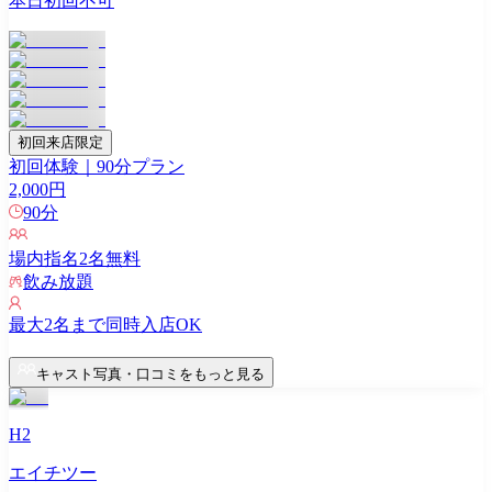
本日初回不可
初回来店限定
初回体験｜90分プラン
2,000
円
90
分
場内指名
2
名無料
飲み放題
最大
2
名まで同時入店OK
キャスト写真・口コミをもっと見る
H2
エイチツー