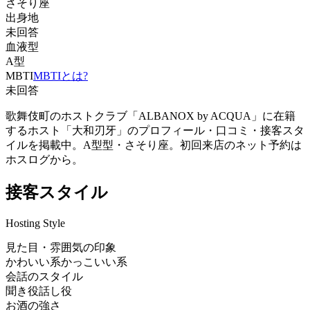
さそり座
出身地
未回答
血液型
A型
MBTI
MBTIとは?
未回答
歌舞伎町のホストクラブ「ALBANOX by ACQUA」に在籍
するホスト「大和刃牙」のプロフィール・口コミ・接客スタ
イルを掲載中。A型型・さそり座。初回来店のネット予約は
ホスログから。
接客スタイル
Hosting Style
見た目・雰囲気の印象
かわいい系
かっこいい系
会話のスタイル
聞き役
話し役
お酒の強さ