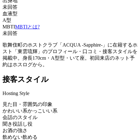
出身地
未回答
血液型
A型
MBTI
MBTIとは?
未回答
歌舞伎町のホストクラブ「ACQUA -Sapphire-」に在籍するホ
スト「東雲琉輝」のプロフィール・口コミ・接客スタイルを
掲載中。身長170cm・A型型・いて座。初回来店のネット予
約はホスログから。
接客スタイル
Hosting Style
見た目・雰囲気の印象
かわいい系
かっこいい系
会話のスタイル
聞き役
話し役
お酒の強さ
飲めない
飲める