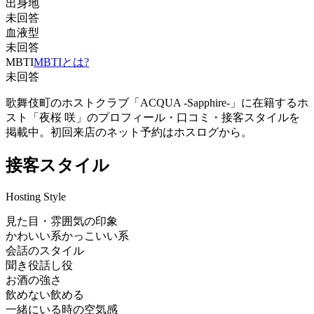
出身地
未回答
血液型
未回答
MBTI
MBTIとは?
未回答
歌舞伎町のホストクラブ「ACQUA -Sapphire-」に在籍するホ
スト「夜桜 咲」のプロフィール・口コミ・接客スタイルを
掲載中。初回来店のネット予約はホスログから。
接客スタイル
Hosting Style
見た目・雰囲気の印象
かわいい系
かっこいい系
会話のスタイル
聞き役
話し役
お酒の強さ
飲めない
飲める
一緒にいる時の空気感