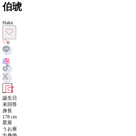
伯琥
Haku
0
誕生日
未回答
身長
178
cm
星座
うお座
出身地