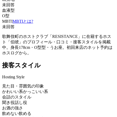
未回答
血液型
O型
MBTI
MBTIとは?
未回答
歌舞伎町のホストクラブ「RESISTANCE」に在籍するホス
ト「伯琥」のプロフィール・口コミ・接客スタイルを掲載
中。身長178cm・O型型・うお座。初回来店のネット予約は
ホスログから。
接客スタイル
Hosting Style
見た目・雰囲気の印象
かわいい系
かっこいい系
会話のスタイル
聞き役
話し役
お酒の強さ
飲めない
飲める