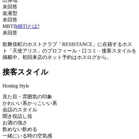
出身地
未回答
血液型
未回答
MBTI
MBTIとは?
未回答
歌舞伎町のホストクラブ「RESISTANCE」に在籍するホス
ト「天使アリス」のプロフィール・口コミ・接客スタイルを
掲載中。初回来店のネット予約はホスログから。
接客スタイル
Hosting Style
見た目・雰囲気の印象
かわいい系
かっこいい系
会話のスタイル
聞き役
話し役
お酒の強さ
飲めない
飲める
一緒にいる時の空気感