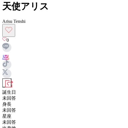
天使アリス
Arisu Tenshi
0
誕生日
未回答
身長
未回答
星座
未回答