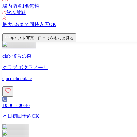
場内指名
1
名無料
飲み放題
最大
3
名まで同時入店OK
キャスト写真・口コミをもっと見る
club 僕らの森
クラブ ボクラノモリ
spice chocolate
19:00
~
00:30
本日初回予約OK