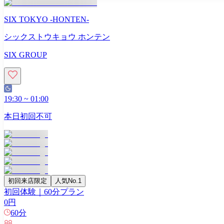
SIX TOKYO -HONTEN-
シックストウキョウ ホンテン
SIX GROUP
19:30
~
01:00
本日初回不可
初回来店限定
人気No.1
初回体験｜60分プラン
0
円
60
分