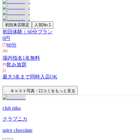
初回来店限定
人気No.1
初回体験｜60分プラン
0
円
60
分
場内指名
1
名無料
飲み放題
最大
3
名まで同時入店OK
キャスト写真・口コミをもっと見る
club nika
クラブニカ
spice chocolate