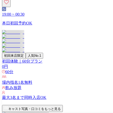
19:00
~
00:30
本日初回予約OK
初回来店限定
人気No.1
初回体験｜60分プラン
0
円
60
分
場内指名
1
名無料
飲み放題
最大
3
名まで同時入店OK
キャスト写真・口コミをもっと見る