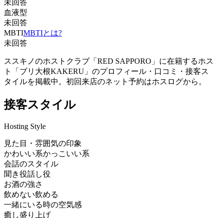
未回答
血液型
未回答
MBTI
MBTIとは?
未回答
ススキノのホストクラブ「RED SAPPORO」に在籍するホス
ト「ブリ大根KAKERU」のプロフィール・口コミ・接客ス
タイルを掲載中。初回来店のネット予約はホスログから。
接客スタイル
Hosting Style
見た目・雰囲気の印象
かわいい系
かっこいい系
会話のスタイル
聞き役
話し役
お酒の強さ
飲めない
飲める
一緒にいる時の空気感
癒し
盛り上げ