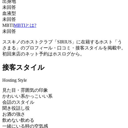
出身地
未回答
血液型
未回答
MBTI
MBTIとは?
未回答
ススキノのホストクラブ「SIRIUS」に在籍するホスト「う
さまる」のプロフィール・口コミ・接客スタイルを掲載中。
初回来店のネット予約はホスログから。
接客スタイル
Hosting Style
見た目・雰囲気の印象
かわいい系
かっこいい系
会話のスタイル
聞き役
話し役
お酒の強さ
飲めない
飲める
一緒にいる時の空気感