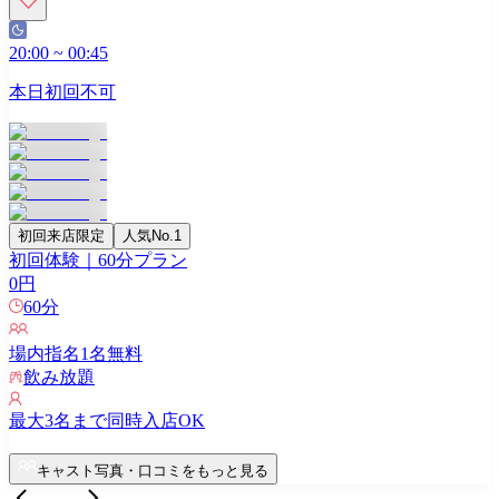
20:00
~
00:45
本日初回不可
初回来店限定
人気No.1
初回体験｜60分プラン
0
円
60
分
場内指名
1
名無料
飲み放題
最大
3
名まで同時入店OK
キャスト写真・口コミをもっと見る