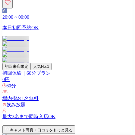
20:00
~
00:00
本日初回予約OK
初回来店限定
人気No.1
初回体験｜60分プラン
0
円
60
分
場内指名
1
名無料
飲み放題
最大
3
名まで同時入店OK
キャスト写真・口コミをもっと見る