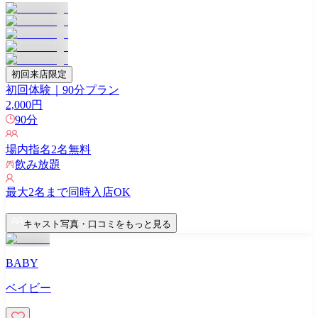
初回来店限定
初回体験｜90分プラン
2,000
円
90
分
場内指名
2
名無料
飲み放題
最大
2
名まで同時入店OK
キャスト写真・口コミをもっと見る
BABY
ベイビー