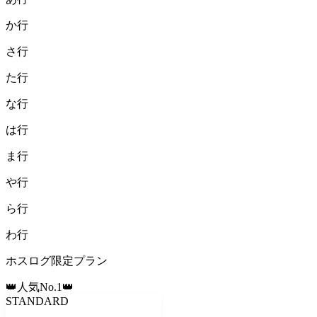
か
行
さ
行
た
行
な
行
は
行
ま
行
や
行
ら
行
わ
行
ホスログ限定プラン
👑人気No.1👑
STANDARD