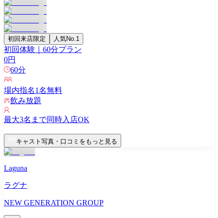
初回来店限定
人気No.1
初回体験｜60分プラン
0
円
60
分
場内指名
1
名無料
飲み放題
最大
3
名まで同時入店OK
キャスト写真・口コミをもっと見る
Laguna
ラグナ
NEW GENERATION GROUP