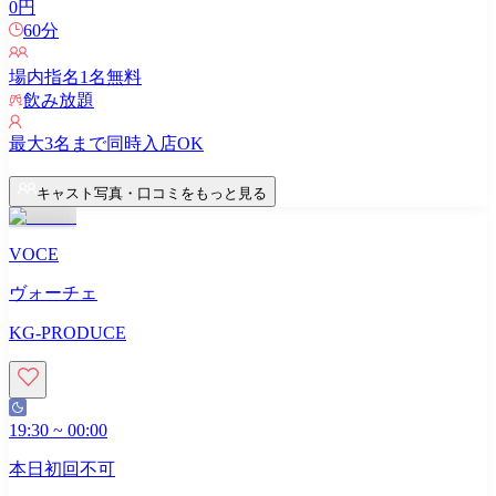
0
円
60
分
場内指名
1
名無料
飲み放題
最大
3
名まで同時入店OK
キャスト写真・口コミをもっと見る
VOCE
ヴォーチェ
KG-PRODUCE
19:30
~
00:00
本日初回不可