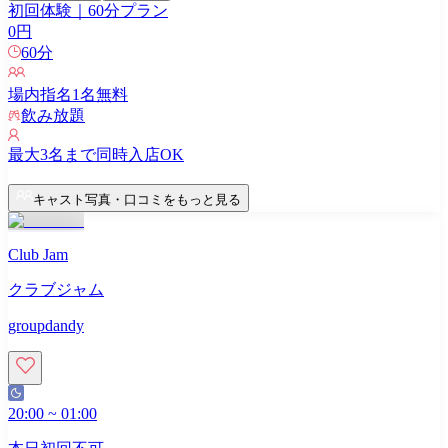
初回体験｜60分プラン
0
円
60
分
場内指名
1
名無料
飲み放題
最大
3
名まで同時入店OK
キャスト写真・口コミをもっと見る
Club Jam
クラブジャム
groupdandy
20:00
~
01:00