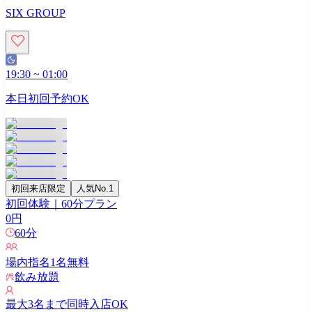
SIX GROUP
19:30
~
01:00
本日初回予約OK
初回来店限定
人気No.1
初回体験｜60分プラン
0
円
60
分
場内指名
1
名無料
飲み放題
最大
3
名まで同時入店OK