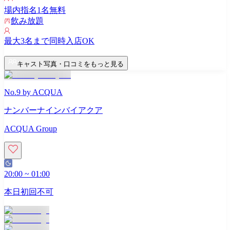
場内指名
1
名無料
飲み放題
最大
3
名まで同時入店OK
キャスト写真・口コミをもっと見る
No.9 by ACQUA
ナンバーナインバイアクア
ACQUA Group
20:00
~
01:00
本日初回不可