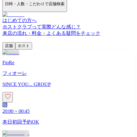
日時・人数・こだわりで店舗検索
はじめての方へ
ホストクラブって実際どんな感じ？
来店の流れ・料金・よくある疑問をチェック
店舗
ホスト
FioRe
フィオーレ
SINCE YOU... GROUP
20:00
~
00:45
本日初回予約OK