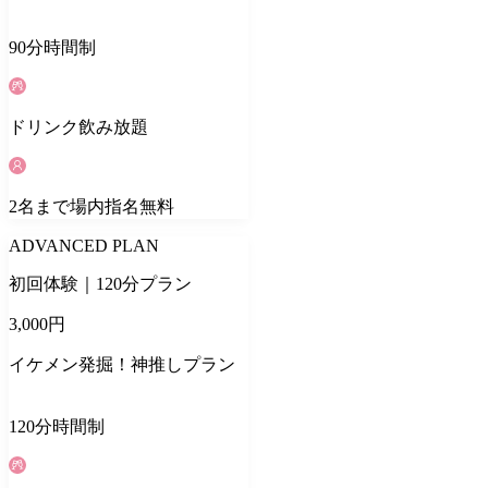
90
分
時間制
ドリンク
飲み放題
2
名
まで場内指名無料
ADVANCED PLAN
初回体験｜120分プラン
3,000
円
イケメン発掘！神推しプラン
120
分
時間制