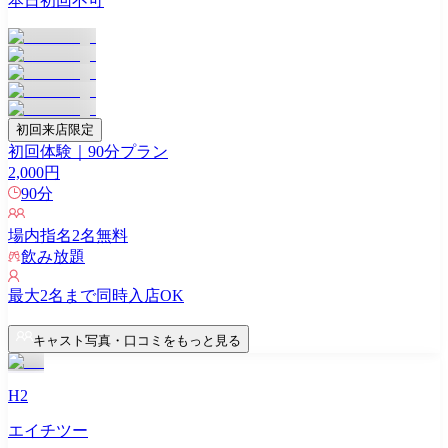
本日初回不可
初回来店限定
初回体験｜90分プラン
2,000
円
90
分
場内指名
2
名無料
飲み放題
最大
2
名まで同時入店OK
キャスト写真・口コミをもっと見る
H2
エイチツー