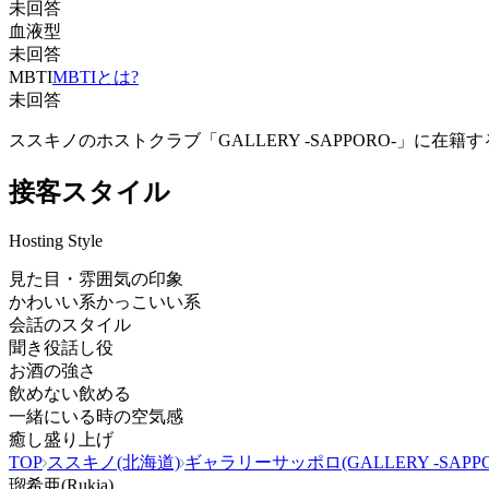
未回答
血液型
未回答
MBTI
MBTIとは?
未回答
ススキノのホストクラブ「GALLERY -SAPPORO-
接客スタイル
Hosting Style
見た目・雰囲気の印象
かわいい系
かっこいい系
会話のスタイル
聞き役
話し役
お酒の強さ
飲めない
飲める
一緒にいる時の空気感
癒し
盛り上げ
TOP
ススキノ(北海道)
ギャラリーサッポロ(GALLERY -SAPPO
瑠希亜(Rukia)