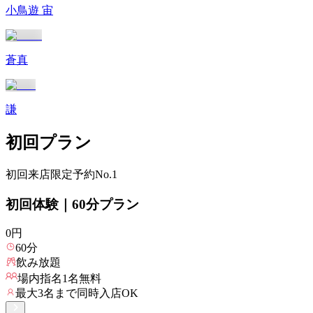
小鳥遊 宙
蒼真
謙
初回プラン
初回来店限定
予約No.1
初回体験｜60分プラン
0
円
60
分
飲み放題
場内指名
1
名無料
最大
3
名まで同時入店OK