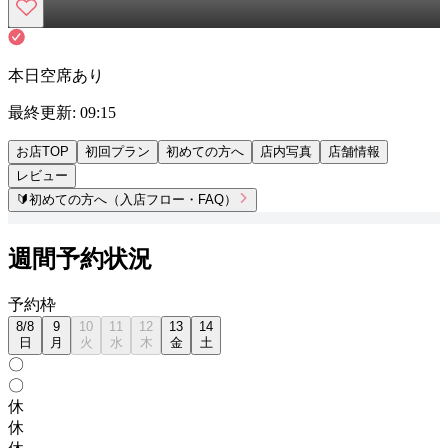
本日空席あり
最終更新:
09:15
お店TOP
初回プラン
初めての方へ
店内写真
店舗情報
レビュー
🔰
初めての方へ（入店フロー・FAQ）
週間予約状況
予
約
枠
8
/
8
9
10
11
12
13
14
日
月
火
水
木
金
土
〇
〇
休
休