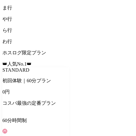
ま
行
や
行
ら
行
わ
行
ホスログ限定プラン
👑人気No.1👑
STANDARD
初回体験｜60分プラン
0
円
コスパ最強の定番プラン
60
分
時間制