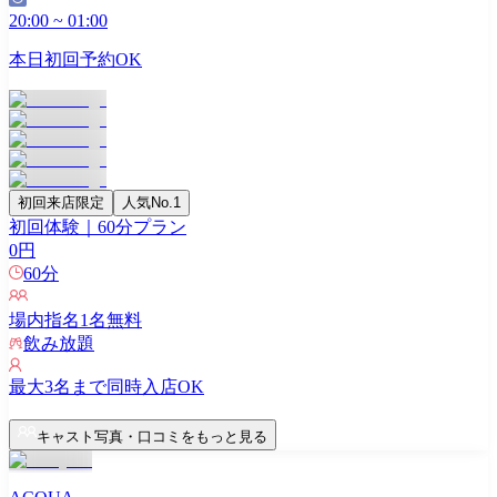
20:00
~
01:00
本日初回予約OK
初回来店限定
人気No.1
初回体験｜60分プラン
0
円
60
分
場内指名
1
名無料
飲み放題
最大
3
名まで同時入店OK
キャスト写真・口コミをもっと見る