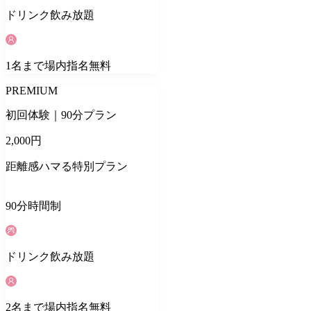
ドリンク
飲み放題
1
名
まで場内指名無料
PREMIUM
初回体験｜90分プラン
2,000
円
距離感ハマる特別プラン
90
分
時間制
ドリンク
飲み放題
2
名
まで場内指名無料