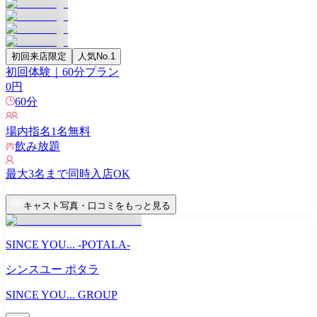
初回来店限定
人気No.1
初回体験｜60分プラン
0
円
60
分
場内指名
1
名無料
飲み放題
最大
3
名まで同時入店OK
キャスト写真・口コミをもっと見る
SINCE YOU... -POTALA-
シンスユー ポタラ
SINCE YOU... GROUP