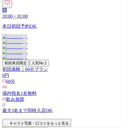
20:00
~
01:00
本日初回予約OK
初回来店限定
人気No.1
初回体験｜60分プラン
0
円
60
分
場内指名
1
名無料
飲み放題
最大
3
名まで同時入店OK
キャスト写真・口コミをもっと見る