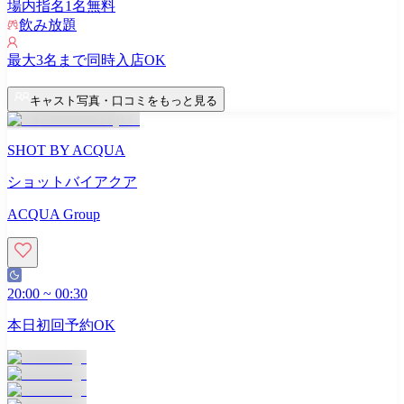
場内指名
1
名無料
飲み放題
最大
3
名まで同時入店OK
キャスト写真・口コミをもっと見る
SHOT BY ACQUA
ショットバイアクア
ACQUA Group
20:00
~
00:30
本日初回予約OK