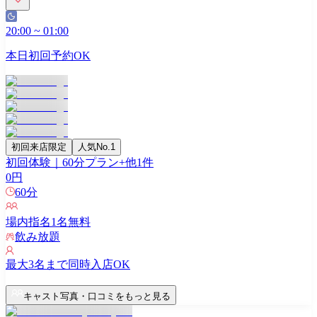
20:00
~
01:00
本日初回予約OK
初回来店限定
人気No.1
初回体験｜60分プラン
+他
1
件
0
円
60
分
場内指名
1
名無料
飲み放題
最大
3
名まで同時入店OK
キャスト写真・口コミをもっと見る