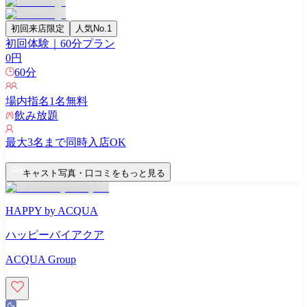
初回来店限定
人気No.1
初回体験｜60分プラン
0
円
60
分
場内指名
1
名無料
飲み放題
最大
3
名まで同時入店OK
キャスト写真・口コミをもっと見る
HAPPY by ACQUA
ハッピーバイアクア
ACQUA Group