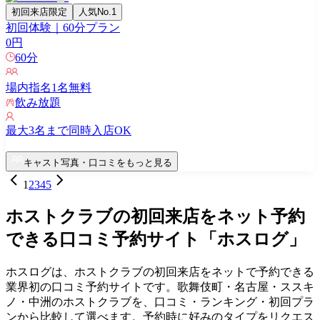
初回来店限定
人気No.1
初回体験｜60分プラン
0
円
60
分
場内指名
1
名無料
飲み放題
最大
3
名まで同時入店OK
キャスト写真・口コミをもっと見る
1
2
3
4
5
ホストクラブの初回来店をネット予約
できる口コミ予約サイト「ホスログ」
ホスログは、ホストクラブの初回来店をネットで予約できる
業界初の口コミ予約サイトです。歌舞伎町・名古屋・ススキ
ノ・中洲のホストクラブを、口コミ・ランキング・初回プラ
ンから比較して選べます。予約時に好みのタイプをリクエス