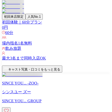
初回来店限定
人気No.1
初回体験｜60分プラン
0
円
60
分
場内指名
1
名無料
飲み放題
最大
3
名まで同時入店OK
キャスト写真・口コミをもっと見る
SINCE YOU... -ZOO-
シンスユー ズー
SINCE YOU... GROUP