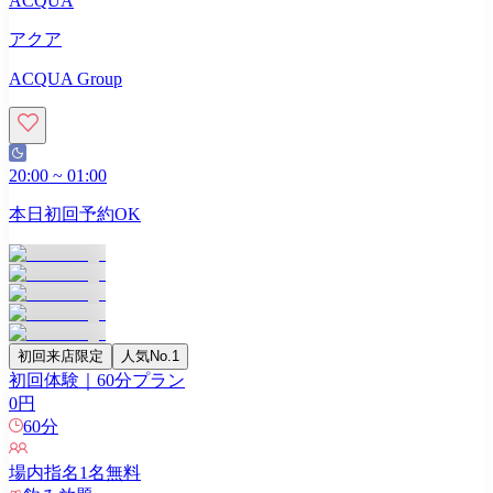
ACQUA
アクア
ACQUA Group
20:00
~
01:00
本日初回予約OK
初回来店限定
人気No.1
初回体験｜60分プラン
0
円
60
分
場内指名
1
名無料