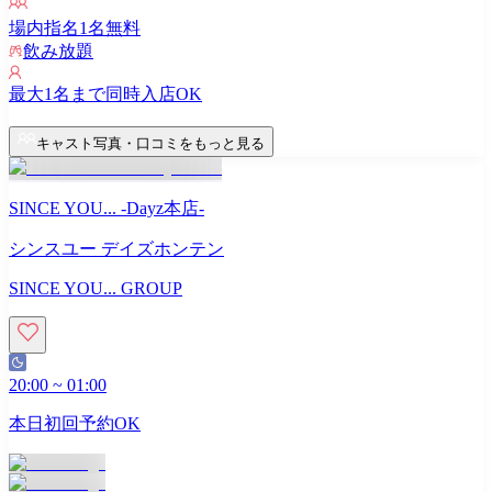
場内指名
1
名無料
飲み放題
最大
1
名まで同時入店OK
キャスト写真・口コミをもっと見る
SINCE YOU... -Dayz本店-
シンスユー デイズホンテン
SINCE YOU... GROUP
20:00
~
01:00
本日初回予約OK