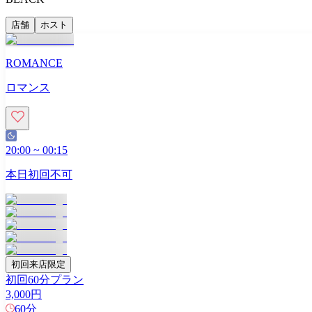
店舗
ホスト
ROMANCE
ロマンス
20:00
~
00:15
本日初回不可
初回来店限定
初回60分プラン
3,000
円
60
分