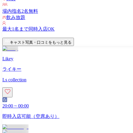
場内指名
2
名無料
飲み放題
最大
1
名まで同時入店OK
キャスト写真・口コミをもっと見る
Likey
ライキー
Ls collection
20:00
~
00:00
即時入店可能（空席あり）