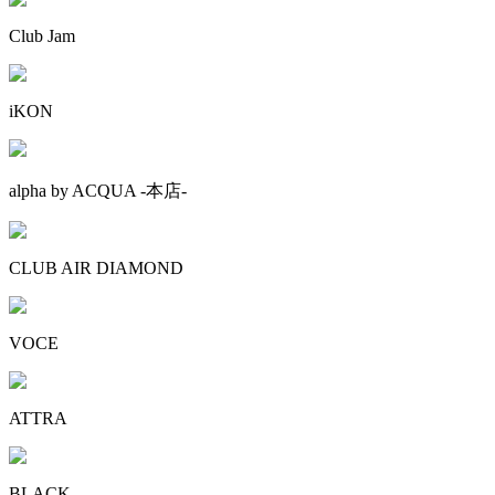
Club Jam
iKON
alpha by ACQUA -本店-
CLUB AIR DIAMOND
VOCE
ATTRA
BLACK