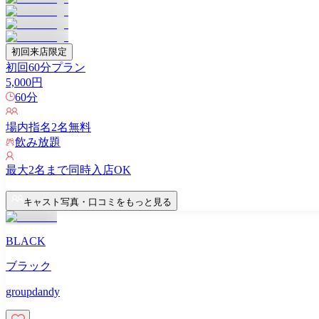
初回来店限定
初回60分プラン
5,000
円
60
分
場内指名
2
名無料
飲み放題
最大
2
名まで同時入店OK
キャスト写真・口コミをもっと見る
BLACK
ブラック
groupdandy