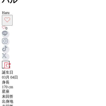
ハル
Haru
0
誕生日
03月 04日
身長
170
cm
星座
未回答
出身地