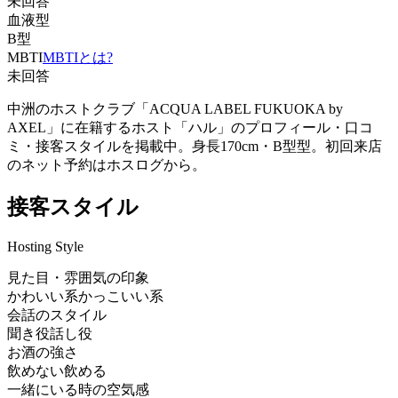
未回答
血液型
B型
MBTI
MBTIとは?
未回答
中洲のホストクラブ「ACQUA LABEL FUKUOKA by
AXEL」に在籍するホスト「ハル」のプロフィール・口コ
ミ・接客スタイルを掲載中。身長170cm・B型型。初回来店
のネット予約はホスログから。
接客スタイル
Hosting Style
見た目・雰囲気の印象
かわいい系
かっこいい系
会話のスタイル
聞き役
話し役
お酒の強さ
飲めない
飲める
一緒にいる時の空気感