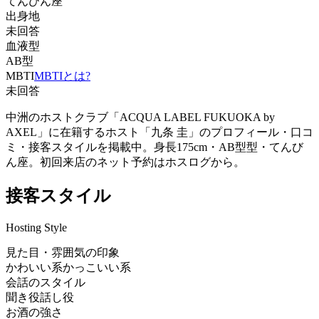
てんびん座
出身地
未回答
血液型
AB型
MBTI
MBTIとは?
未回答
中洲のホストクラブ「ACQUA LABEL FUKUOKA by
AXEL」に在籍するホスト「九条 圭」のプロフィール・口コ
ミ・接客スタイルを掲載中。身長175cm・AB型型・てんび
ん座。初回来店のネット予約はホスログから。
接客スタイル
Hosting Style
見た目・雰囲気の印象
かわいい系
かっこいい系
会話のスタイル
聞き役
話し役
お酒の強さ