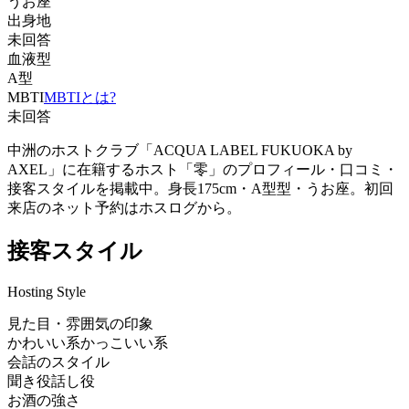
うお座
出身地
未回答
血液型
A型
MBTI
MBTIとは?
未回答
中洲のホストクラブ「ACQUA LABEL FUKUOKA by
AXEL」に在籍するホスト「零」のプロフィール・口コミ・
接客スタイルを掲載中。身長175cm・A型型・うお座。初回
来店のネット予約はホスログから。
接客スタイル
Hosting Style
見た目・雰囲気の印象
かわいい系
かっこいい系
会話のスタイル
聞き役
話し役
お酒の強さ