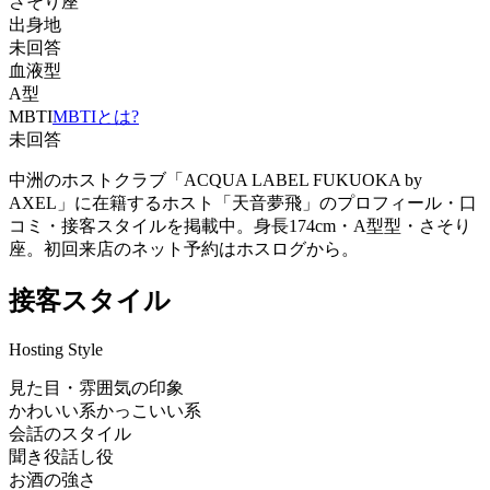
さそり座
出身地
未回答
血液型
A型
MBTI
MBTIとは?
未回答
中洲のホストクラブ「ACQUA LABEL FUKUOKA by
AXEL」に在籍するホスト「天音夢飛」のプロフィール・口
コミ・接客スタイルを掲載中。身長174cm・A型型・さそり
座。初回来店のネット予約はホスログから。
接客スタイル
Hosting Style
見た目・雰囲気の印象
かわいい系
かっこいい系
会話のスタイル
聞き役
話し役
お酒の強さ