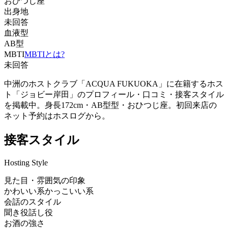
おひつじ座
出身地
未回答
血液型
AB型
MBTI
MBTIとは?
未回答
中洲のホストクラブ「ACQUA FUKUOKA」に在籍するホス
ト「ジョビー岸田」のプロフィール・口コミ・接客スタイル
を掲載中。身長172cm・AB型型・おひつじ座。初回来店の
ネット予約はホスログから。
接客スタイル
Hosting Style
見た目・雰囲気の印象
かわいい系
かっこいい系
会話のスタイル
聞き役
話し役
お酒の強さ