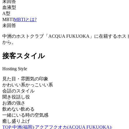
未回答
血液型
A型
MBTI
MBTIとは?
未回答
中洲のホストクラブ「ACQUA FUKUOKA」に在籍する
から。
接客スタイル
Hosting Style
見た目・雰囲気の印象
かわいい系
かっこいい系
会話のスタイル
聞き役
話し役
お酒の強さ
飲めない
飲める
一緒にいる時の空気感
癒し
盛り上げ
TOP
中洲(福岡)
アクアフクオカ(ACQUA FUKUOKA)