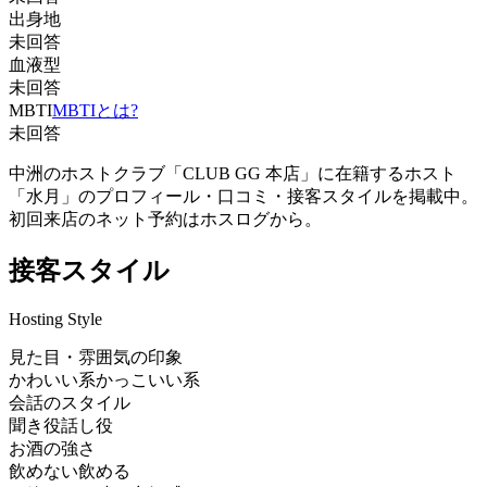
出身地
未回答
血液型
未回答
MBTI
MBTIとは?
未回答
中洲のホストクラブ「CLUB GG 本店」に在籍するホスト
「水月」のプロフィール・口コミ・接客スタイルを掲載中。
初回来店のネット予約はホスログから。
接客スタイル
Hosting Style
見た目・雰囲気の印象
かわいい系
かっこいい系
会話のスタイル
聞き役
話し役
お酒の強さ
飲めない
飲める