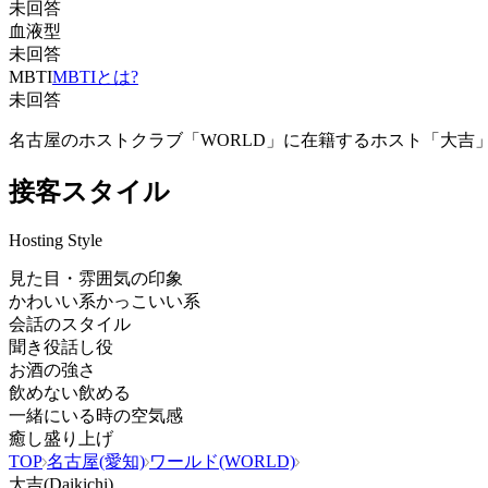
未回答
血液型
未回答
MBTI
MBTIとは?
未回答
名古屋のホストクラブ「WORLD」に在籍するホスト「大吉
接客スタイル
Hosting Style
見た目・雰囲気の印象
かわいい系
かっこいい系
会話のスタイル
聞き役
話し役
お酒の強さ
飲めない
飲める
一緒にいる時の空気感
癒し
盛り上げ
TOP
名古屋(愛知)
ワールド(WORLD)
大吉(Daikichi)