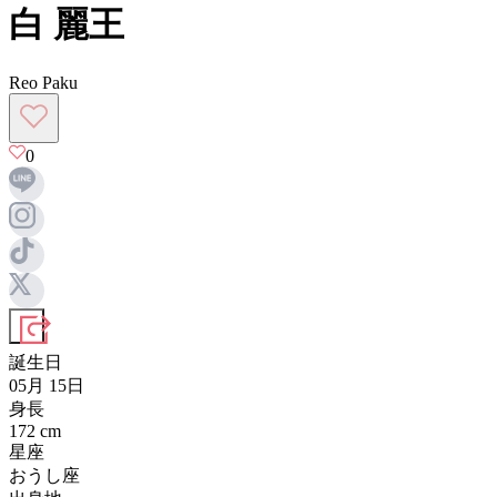
白 麗王
Reo Paku
0
誕生日
05月 15日
身長
172
cm
星座
おうし座