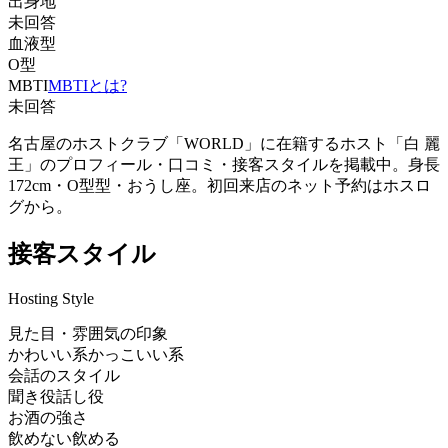
出身地
未回答
血液型
O型
MBTI
MBTIとは?
未回答
名古屋のホストクラブ「WORLD」に在籍するホスト「白 麗
王」のプロフィール・口コミ・接客スタイルを掲載中。身長
172cm・O型型・おうし座。初回来店のネット予約はホスロ
グから。
接客スタイル
Hosting Style
見た目・雰囲気の印象
かわいい系
かっこいい系
会話のスタイル
聞き役
話し役
お酒の強さ
飲めない
飲める