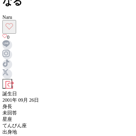
なる
Naru
0
誕生日
2001年 09月 26日
身長
未回答
星座
てんびん座
出身地