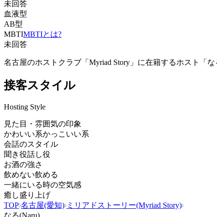
未回答
血液型
AB型
MBTI
MBTIとは?
未回答
名古屋のホストクラブ「Myriad Story」に在籍する
接客スタイル
Hosting Style
見た目・雰囲気の印象
かわいい系
かっこいい系
会話のスタイル
聞き役
話し役
お酒の強さ
飲めない
飲める
一緒にいる時の空気感
癒し
盛り上げ
TOP
名古屋(愛知)
ミリアドストーリー(Myriad Story)
なる(Naru)