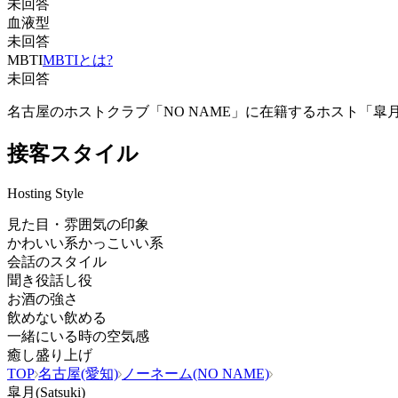
未回答
血液型
未回答
MBTI
MBTIとは?
未回答
名古屋のホストクラブ「NO NAME」に在籍するホスト「皐
接客スタイル
Hosting Style
見た目・雰囲気の印象
かわいい系
かっこいい系
会話のスタイル
聞き役
話し役
お酒の強さ
飲めない
飲める
一緒にいる時の空気感
癒し
盛り上げ
TOP
名古屋(愛知)
ノーネーム(NO NAME)
皐月(Satsuki)