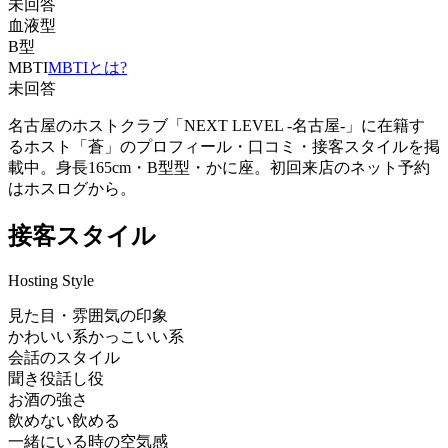
未回答
血液型
B型
MBTI
MBTIとは?
未回答
名古屋のホストクラブ「NEXT LEVEL -名古屋-」に在籍す
るホスト「蒼」のプロフィール・口コミ・接客スタイルを掲
載中。身長165cm・B型型・かに座。初回来店のネット予約
はホスログから。
接客スタイル
Hosting Style
見た目・雰囲気の印象
かわいい系
かっこいい系
会話のスタイル
聞き役
話し役
お酒の強さ
飲めない
飲める
一緒にいる時の空気感