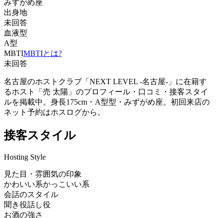
みずがめ座
出身地
未回答
血液型
A型
MBTI
MBTIとは?
未回答
名古屋のホストクラブ「NEXT LEVEL -名古屋-」に在籍す
るホスト「売 太陽」のプロフィール・口コミ・接客スタイ
ルを掲載中。身長175cm・A型型・みずがめ座。初回来店の
ネット予約はホスログから。
接客スタイル
Hosting Style
見た目・雰囲気の印象
かわいい系
かっこいい系
会話のスタイル
聞き役
話し役
お酒の強さ