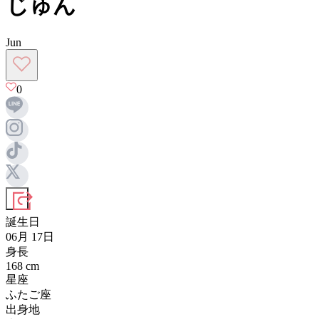
じゅん
Jun
0
誕生日
06月 17日
身長
168
cm
星座
ふたご座
出身地