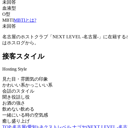
未回答
血液型
O型
MBTI
MBTIとは?
未回答
名古屋のホストクラブ「NEXT LEVEL -名古屋-」に在
はホスログから。
接客スタイル
Hosting Style
見た目・雰囲気の印象
かわいい系
かっこいい系
会話のスタイル
聞き役
話し役
お酒の強さ
飲めない
飲める
一緒にいる時の空気感
癒し
盛り上げ
TOP
名古屋(愛知)
ネクストレベル ナゴヤ(NEXT LEVEL -名古