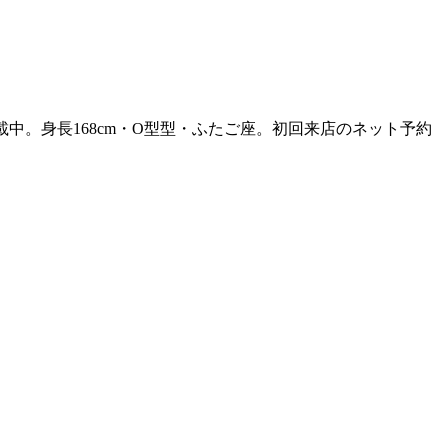
載中。身長168cm・O型型・ふたご座。初回来店のネット予約