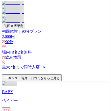
初回来店限定
初回体験｜90分プラン
2,000
円
90
分
場内指名
2
名無料
飲み放題
最大
2
名まで同時入店OK
キャスト写真・口コミをもっと見る
BABY
ベイビー