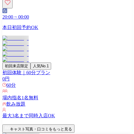
20:00
~
00:00
本日初回予約OK
初回来店限定
人気No.1
初回体験｜60分プラン
0
円
60
分
場内指名
1
名無料
飲み放題
最大
3
名まで同時入店OK
キャスト写真・口コミをもっと見る