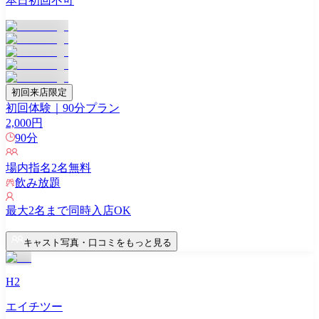
本日初回不可
初回来店限定
初回体験｜90分プラン
2,000
円
90
分
場内指名
2
名無料
飲み放題
最大
2
名まで同時入店OK
キャスト写真・口コミをもっと見る
H2
エイチツー