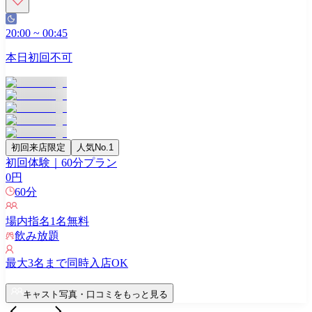
20:00
~
00:45
本日初回不可
初回来店限定
人気No.1
初回体験｜60分プラン
0
円
60
分
場内指名
1
名無料
飲み放題
最大
3
名まで同時入店OK
キャスト写真・口コミをもっと見る