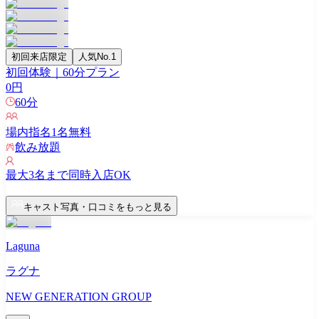
初回来店限定
人気No.1
初回体験｜60分プラン
0
円
60
分
場内指名
1
名無料
飲み放題
最大
3
名まで同時入店OK
キャスト写真・口コミをもっと見る
Laguna
ラグナ
NEW GENERATION GROUP