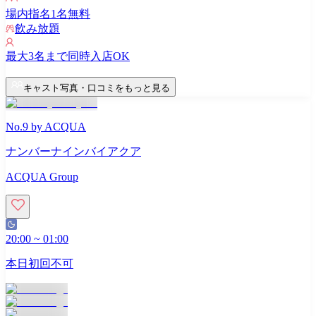
場内指名
1
名無料
飲み放題
最大
3
名まで同時入店OK
キャスト写真・口コミをもっと見る
No.9 by ACQUA
ナンバーナインバイアクア
ACQUA Group
20:00
~
01:00
本日初回不可