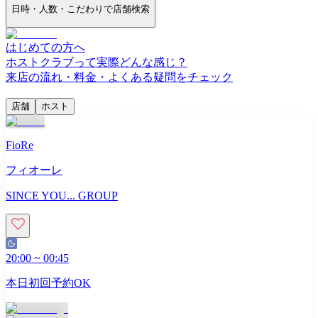
日時・人数・こだわりで店舗検索
はじめての方へ
ホストクラブって実際どんな感じ？
来店の流れ・料金・よくある疑問をチェック
店舗
ホスト
FioRe
フィオーレ
SINCE YOU... GROUP
20:00
~
00:45
本日初回予約OK