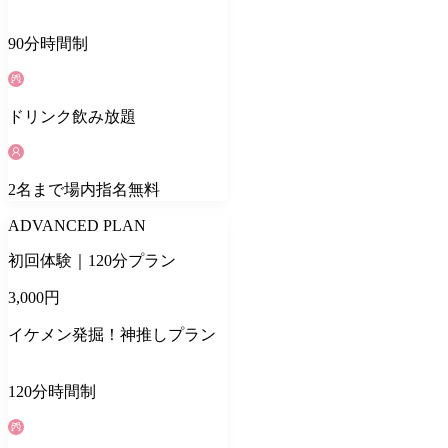
90
分
時間制
ドリンク
飲み放題
2
名
まで場内指名無料
ADVANCED PLAN
初回体験｜120分プラン
3,000
円
イケメン発掘！神推しプラン
120
分
時間制