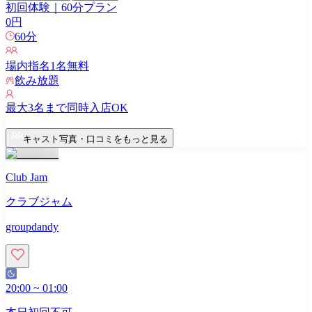
初回体験｜60分プラン
0
円
60
分
場内指名
1
名無料
飲み放題
最大
3
名まで同時入店OK
キャスト写真・口コミをもっと見る
Club Jam
クラブジャム
groupdandy
20:00
~
01:00