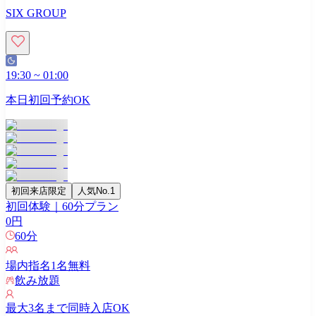
SIX GROUP
19:30
~
01:00
本日初回予約OK
初回来店限定
人気No.1
初回体験｜60分プラン
0
円
60
分
場内指名
1
名無料
飲み放題
最大
3
名まで同時入店OK