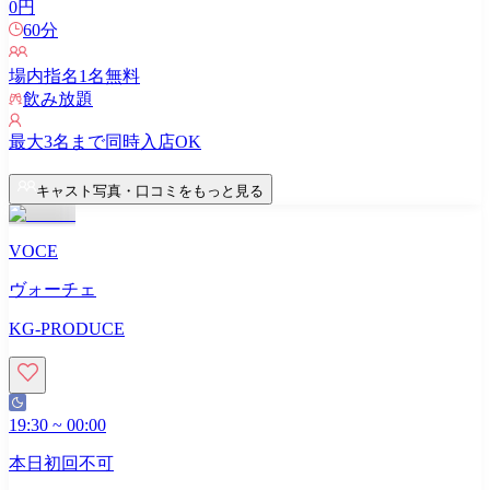
0
円
60
分
場内指名
1
名無料
飲み放題
最大
3
名まで同時入店OK
キャスト写真・口コミをもっと見る
VOCE
ヴォーチェ
KG-PRODUCE
19:30
~
00:00
本日初回不可