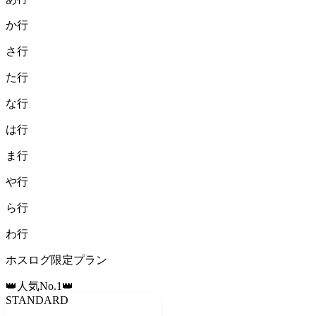
か
行
さ
行
た
行
な
行
は
行
ま
行
や
行
ら
行
わ
行
ホスログ限定プラン
👑人気No.1👑
STANDARD