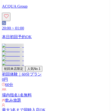
ACQUA Group
20:00
~
01:00
本日初回予約OK
初回来店限定
人気No.1
初回体験｜60分プラン
0
円
60
分
場内指名
1
名無料
飲み放題
最大
3
名まで同時入店OK