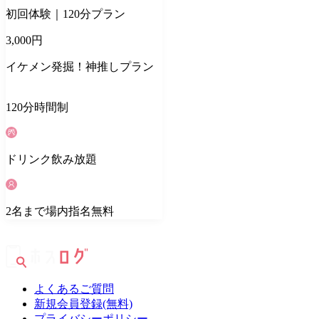
初回体験｜120分プラン
3,000
円
イケメン発掘！神推しプラン
120
分
時間制
ドリンク
飲み放題
2
名
まで場内指名無料
よくあるご質問
新規会員登録(無料)
プライバシーポリシー