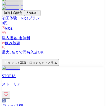
初回来店限定
人気No.1
初回体験｜60分プラン
0
円
60
分
場内指名
1
名無料
飲み放題
最大
3
名まで同時入店OK
キャスト写真・口コミをもっと見る
STORIA
ストーリア
20:00
~
01:00