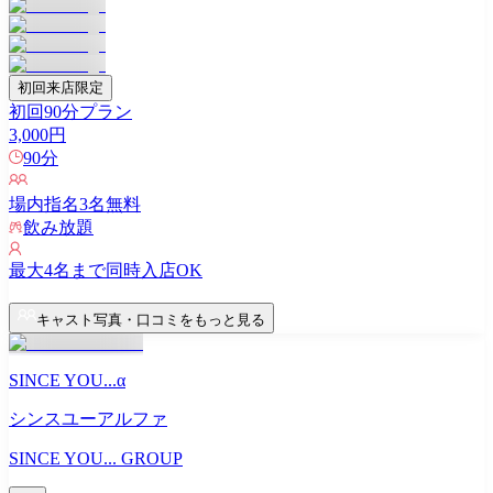
初回来店限定
初回90分プラン
3,000
円
90
分
場内指名
3
名無料
飲み放題
最大
4
名まで同時入店OK
キャスト写真・口コミをもっと見る
SINCE YOU...α
シンスユーアルファ
SINCE YOU... GROUP