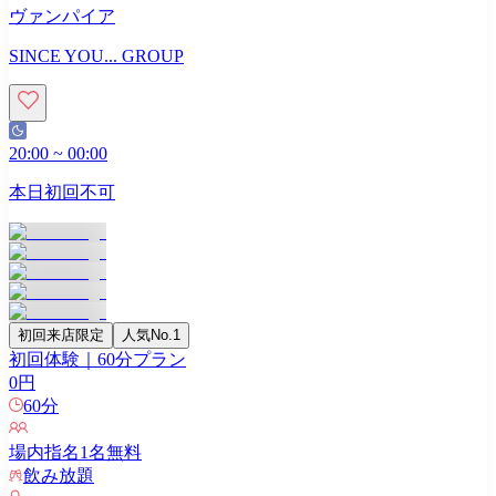
ヴァンパイア
SINCE YOU... GROUP
20:00
~
00:00
本日初回不可
初回来店限定
人気No.1
初回体験｜60分プラン
0
円
60
分
場内指名
1
名無料
飲み放題