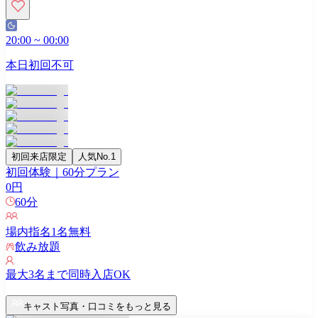
20:00
~
00:00
本日初回不可
初回来店限定
人気No.1
初回体験｜60分プラン
0
円
60
分
場内指名
1
名無料
飲み放題
最大
3
名まで同時入店OK
キャスト写真・口コミをもっと見る