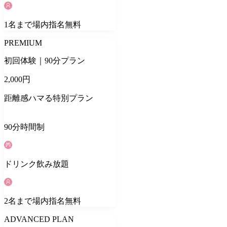
1
名
まで場内指名無料
PREMIUM
初回体験｜90分プラン
2,000
円
距離感ハマる特別プラン
90
分
時間制
ドリンク
飲み放題
2
名
まで場内指名無料
ADVANCED PLAN