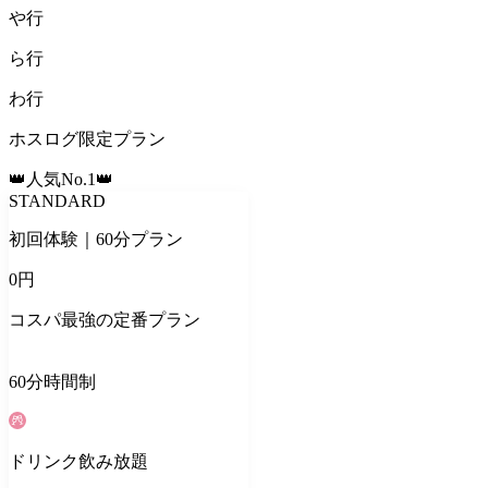
や
行
ら
行
わ
行
ホスログ限定プラン
👑人気No.1👑
STANDARD
初回体験｜60分プラン
0
円
コスパ最強の定番プラン
60
分
時間制
ドリンク
飲み放題