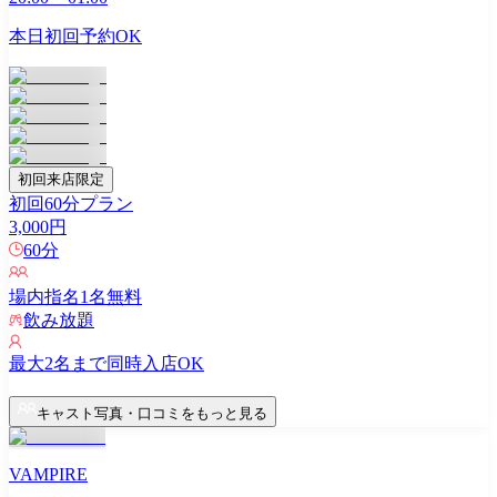
本日初回予約OK
初回来店限定
初回60分プラン
3,000
円
60
分
場内指名
1
名無料
飲み放題
最大
2
名まで同時入店OK
キャスト写真・口コミをもっと見る
VAMPIRE