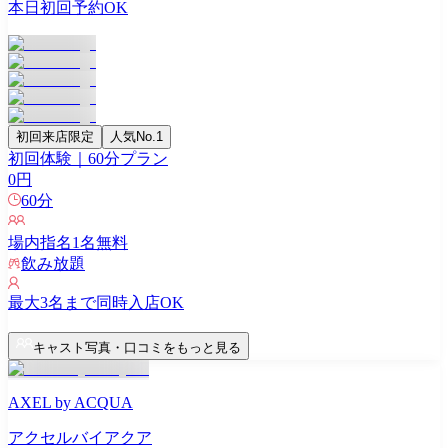
本日初回予約OK
初回来店限定
人気No.1
初回体験｜60分プラン
0
円
60
分
場内指名
1
名無料
飲み放題
最大
3
名まで同時入店OK
キャスト写真・口コミをもっと見る
AXEL by ACQUA
アクセルバイアクア