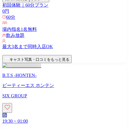
初回体験｜60分プラン
0
円
60
分
場内指名
1
名無料
飲み放題
最大
3
名まで同時入店OK
キャスト写真・口コミをもっと見る
B.T.S -HONTEN-
ビーティーエス ホンテン
SIX GROUP
19:30
~
01:00