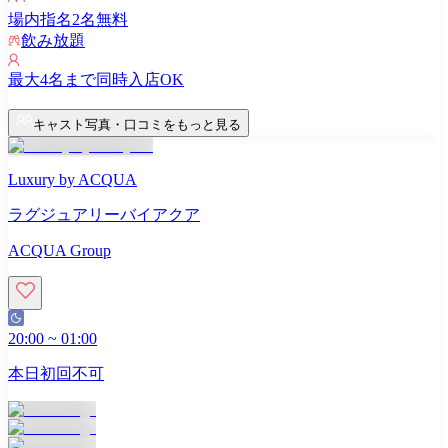
場内指名
2
名無料
飲み放題
最大
4
名まで同時入店OK
キャスト写真・口コミをもっと見る
Luxury by ACQUA
ラグジュアリーバイアクア
ACQUA Group
20:00
~
01:00
本日初回不可