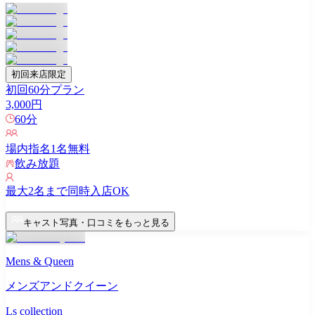
初回来店限定
初回60分プラン
3,000
円
60
分
場内指名
1
名無料
飲み放題
最大
2
名まで同時入店OK
キャスト写真・口コミをもっと見る
Mens & Queen
メンズアンドクイーン
Ls collection