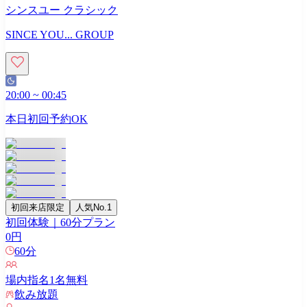
シンスユー クラシック
SINCE YOU... GROUP
20:00
~
00:45
本日初回予約OK
初回来店限定
人気No.1
初回体験｜60分プラン
0
円
60
分
場内指名
1
名無料
飲み放題