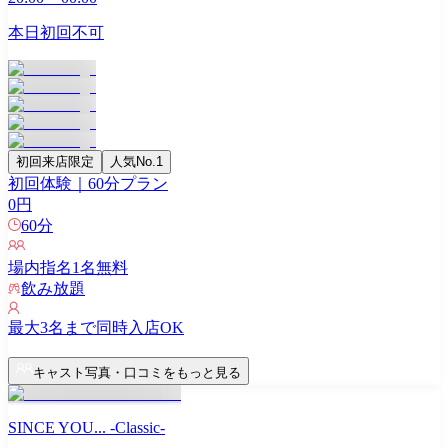
本日初回不可
初回来店限定
人気No.1
初回体験｜60分プラン
0
円
60
分
場内指名
1
名無料
飲み放題
最大
3
名まで同時入店OK
キャスト写真・口コミをもっと見る
SINCE YOU... -Classic-