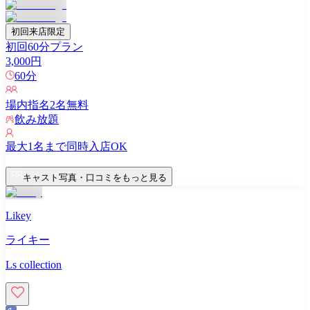
初回来店限定
初回60分プラン
3,000
円
60
分
場内指名
2
名無料
飲み放題
最大
1
名まで同時入店OK
キャスト写真・口コミをもっと見る
Likey
ライキー
Ls collection