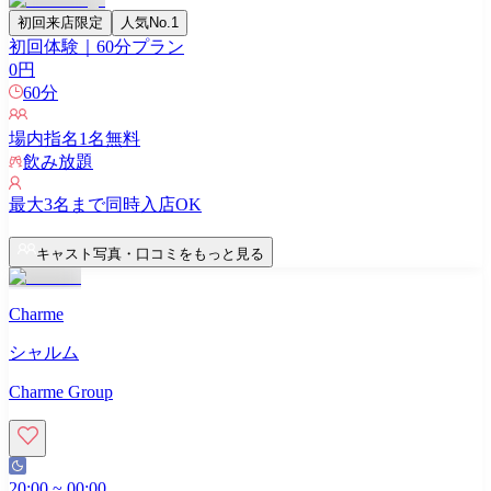
初回来店限定
人気No.1
初回体験｜60分プラン
0
円
60
分
場内指名
1
名無料
飲み放題
最大
3
名まで同時入店OK
キャスト写真・口コミをもっと見る
Charme
シャルム
Charme Group
20:00
~
00:00