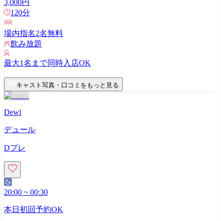
3,000
円
120
分
場内指名
2
名無料
飲み放題
最大
1
名まで同時入店OK
キャスト写真・口コミをもっと見る
Dewl
デュール
Dプレ
20:00
~
00:30
本日初回予約OK