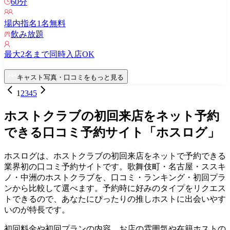
60
分
場内指名
1
名無料
飲み放題
最大
2
名まで同時入店OK
キャスト写真・口コミをもっと見る
1
2
3
4
5
ホストクラブの初回来店をネット予約
できる口コミ予約サイト「ホスログ」
ホスログは、ホストクラブの初回来店をネットで予約できる
業界初の口コミ予約サイトです。歌舞伎町・名古屋・ススキ
ノ・中洲のホストクラブを、口コミ・ランキング・初回プラ
ンから比較して選べます。予約時に好みのタイプをリクエス
トできるので、あなたにぴったりの推しホストに出会いやす
いのが特長です。
初回料金や初回プランの内容、お店の雰囲気や在籍ホストの