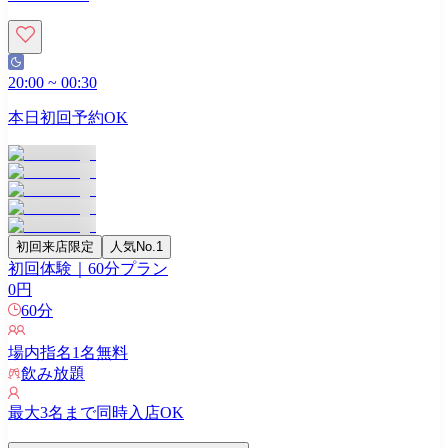
20:00
~
00:30
本日初回予約OK
初回来店限定
人気No.1
初回体験｜60分プラン
0
円
60
分
場内指名
1
名無料
飲み放題
最大
3
名まで同時入店OK