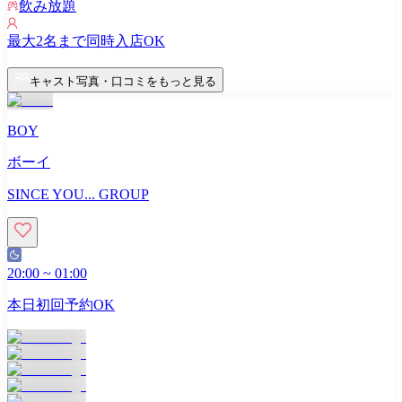
飲み放題
最大
2
名まで同時入店OK
キャスト写真・口コミをもっと見る
BOY
ボーイ
SINCE YOU... GROUP
20:00
~
01:00
本日初回予約OK