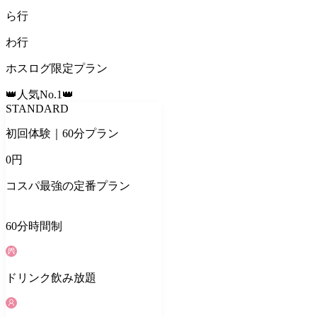
ら
行
わ
行
ホスログ限定プラン
👑人気No.1👑
STANDARD
初回体験｜60分プラン
0
円
コスパ最強の定番プラン
60
分
時間制
ドリンク
飲み放題