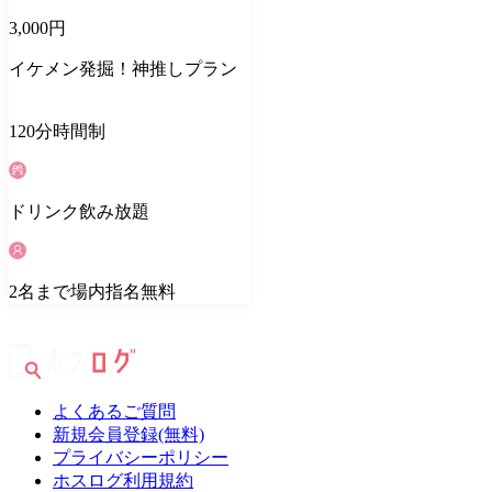
3,000
円
イケメン発掘！神推しプラン
120
分
時間制
ドリンク
飲み放題
2
名
まで場内指名無料
よくあるご質問
新規会員登録(無料)
プライバシーポリシー
ホスログ利用規約