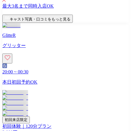
最大
3
名まで同時入店OK
キャスト写真・口コミをもっと見る
GlitteR
グリッター
20:00
~
00:30
本日初回予約OK
初回来店限定
初回体験｜120分プラン