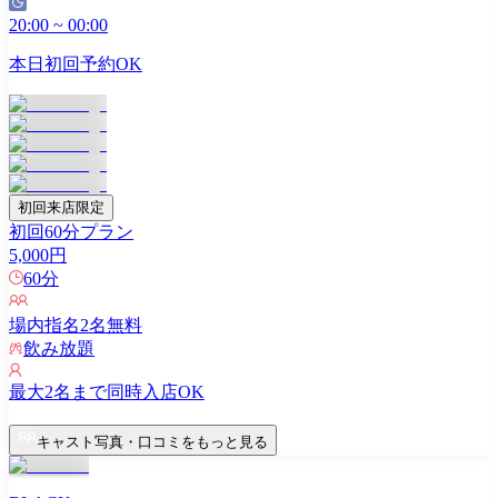
20:00
~
00:00
本日初回予約OK
初回来店限定
初回60分プラン
5,000
円
60
分
場内指名
2
名無料
飲み放題
最大
2
名まで同時入店OK
キャスト写真・口コミをもっと見る