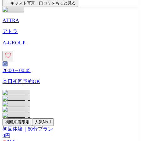
キャスト写真・口コミをもっと見る
ATTRA
アトラ
A-GROUP
20:00
~
00:45
本日初回予約OK
初回来店限定
人気No.1
初回体験｜60分プラン
0
円