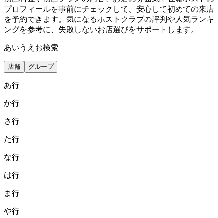
プロフィールを事前にチェックして、安心して初めての来店
を予約できます。気になるホストクラブの評判や人気ランキ
ングを参考に、失敗しないお店選びをサポートします。
あいうえお検索
店舗
グループ
あ
行
か
行
さ
行
た
行
な
行
は
行
ま
行
や
行