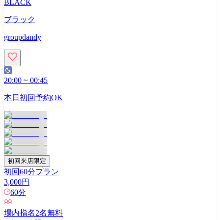
BLACK
ブラック
groupdandy
20:00
~
00:45
本日初回予約OK
初回来店限定
初回60分プラン
3,000
円
60
分
場内指名
2
名無料