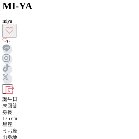
MI-YA
miya
0
誕生日
未回答
身長
175
cm
星座
うお座
出身地