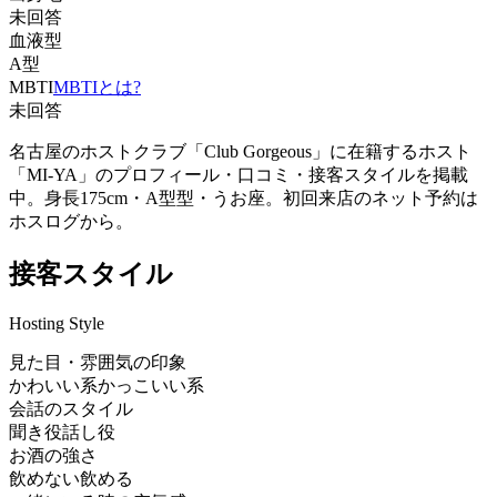
未回答
血液型
A型
MBTI
MBTIとは?
未回答
名古屋のホストクラブ「Club Gorgeous」に在籍するホスト
「MI-YA」のプロフィール・口コミ・接客スタイルを掲載
中。身長175cm・A型型・うお座。初回来店のネット予約は
ホスログから。
接客スタイル
Hosting Style
見た目・雰囲気の印象
かわいい系
かっこいい系
会話のスタイル
聞き役
話し役
お酒の強さ
飲めない
飲める