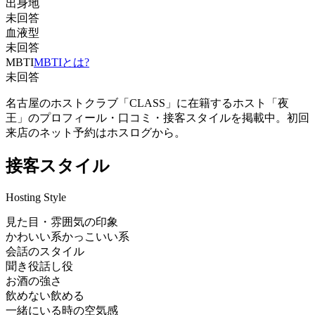
出身地
未回答
血液型
未回答
MBTI
MBTIとは?
未回答
名古屋のホストクラブ「CLASS」に在籍するホスト「夜
王」のプロフィール・口コミ・接客スタイルを掲載中。初回
来店のネット予約はホスログから。
接客スタイル
Hosting Style
見た目・雰囲気の印象
かわいい系
かっこいい系
会話のスタイル
聞き役
話し役
お酒の強さ
飲めない
飲める
一緒にいる時の空気感