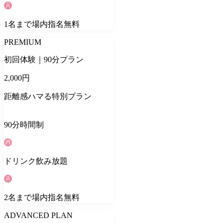
1
名
まで場内指名無料
PREMIUM
初回体験｜90分プラン
2,000
円
距離感ハマる特別プラン
90
分
時間制
ドリンク
飲み放題
2
名
まで場内指名無料
ADVANCED PLAN