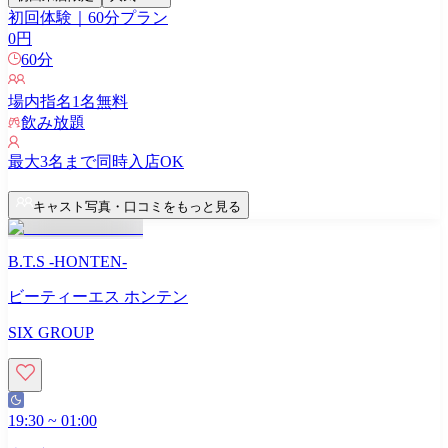
初回体験｜60分プラン
0
円
60
分
場内指名
1
名無料
飲み放題
最大
3
名まで同時入店OK
キャスト写真・口コミをもっと見る
B.T.S -HONTEN-
ビーティーエス ホンテン
SIX GROUP
19:30
~
01:00