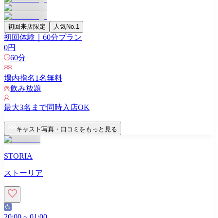
初回来店限定
人気No.1
初回体験｜60分プラン
0
円
60
分
場内指名
1
名無料
飲み放題
最大
3
名まで同時入店OK
キャスト写真・口コミをもっと見る
STORIA
ストーリア
20:00
~
01:00