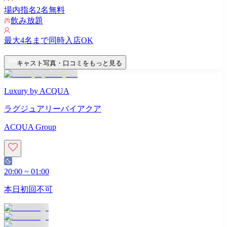
場内指名
2
名無料
飲み放題
最大
4
名まで同時入店OK
キャスト写真・口コミをもっと見る
Luxury by ACQUA
ラグジュアリーバイアクア
ACQUA Group
20:00
~
01:00
本日初回不可