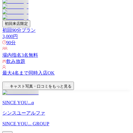
初回来店限定
初回90分プラン
3,000
円
90
分
場内指名
3
名無料
飲み放題
最大
4
名まで同時入店OK
キャスト写真・口コミをもっと見る
SINCE YOU...α
シンスユーアルファ
SINCE YOU... GROUP