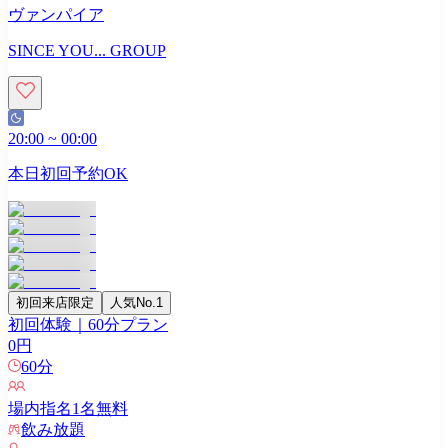
ヴァンパイア
SINCE YOU... GROUP
20:00
~
00:00
本日初回予約OK
初回来店限定
人気No.1
初回体験｜60分プラン
0
円
60
分
場内指名
1
名無料
飲み放題