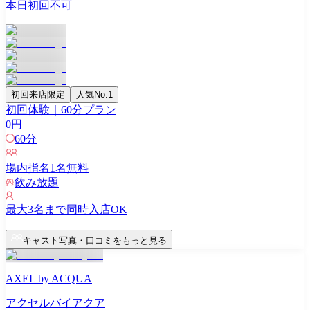
本日初回不可
初回来店限定
人気No.1
初回体験｜60分プラン
0
円
60
分
場内指名
1
名無料
飲み放題
最大
3
名まで同時入店OK
キャスト写真・口コミをもっと見る
AXEL by ACQUA
アクセルバイアクア