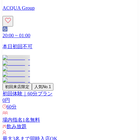
ACQUA Group
20:00
~
01:00
本日初回不可
初回来店限定
人気No.1
初回体験｜60分プラン
0
円
60
分
場内指名
1
名無料
飲み放題
最大
3
名まで同時入店OK