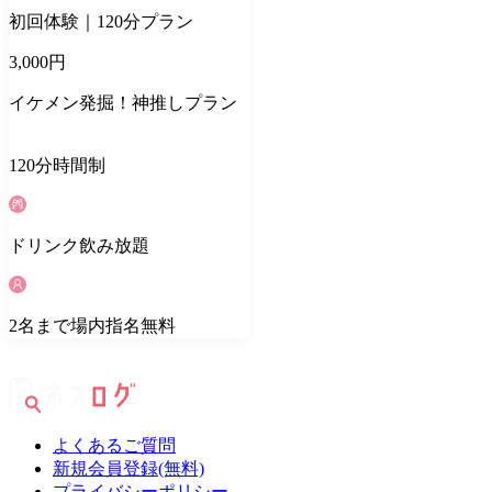
初回体験｜120分プラン
3,000
円
イケメン発掘！神推しプラン
120
分
時間制
ドリンク
飲み放題
2
名
まで場内指名無料
よくあるご質問
新規会員登録(無料)
プライバシーポリシー