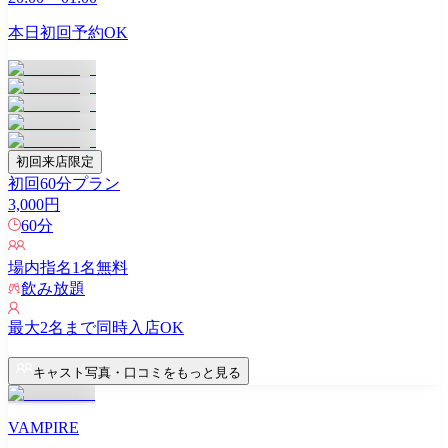
本日初回予約OK
初回来店限定
初回60分プラン
3,000
円
60
分
場内指名
1
名無料
飲み放題
最大
2
名まで同時入店OK
キャスト写真・口コミをもっと見る
VAMPIRE