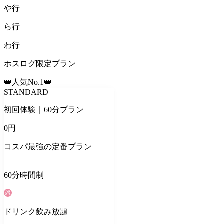
や
行
ら
行
わ
行
ホスログ限定プラン
👑人気No.1👑
STANDARD
初回体験｜60分プラン
0
円
コスパ最強の定番プラン
60
分
時間制
ドリンク
飲み放題