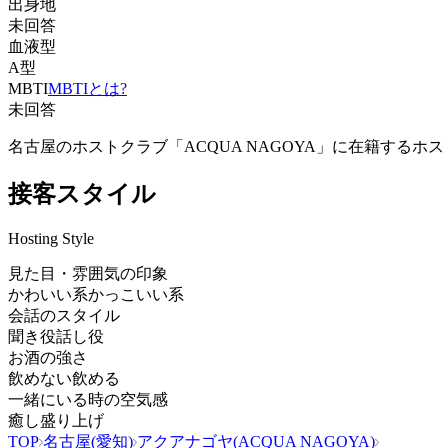
出身地
未回答
血液型
A型
MBTI
MBTIとは?
未回答
名古屋のホストクラブ「ACQUA NAGOYA」に在籍す
接客スタイル
Hosting Style
見た目・雰囲気の印象
かわいい系
かっこいい系
会話のスタイル
聞き役
話し役
お酒の強さ
飲めない
飲める
一緒にいる時の空気感
癒し
盛り上げ
TOP
名古屋(愛知)
アクアナゴヤ(ACQUA NAGOYA)