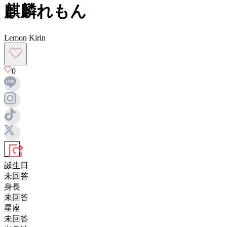
麒麟れもん
Lemon Kirin
0
誕生日
未回答
身長
未回答
星座
未回答