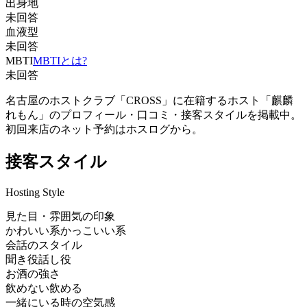
出身地
未回答
血液型
未回答
MBTI
MBTIとは?
未回答
名古屋のホストクラブ「CROSS」に在籍するホスト「麒麟
れもん」のプロフィール・口コミ・接客スタイルを掲載中。
初回来店のネット予約はホスログから。
接客スタイル
Hosting Style
見た目・雰囲気の印象
かわいい系
かっこいい系
会話のスタイル
聞き役
話し役
お酒の強さ
飲めない
飲める
一緒にいる時の空気感