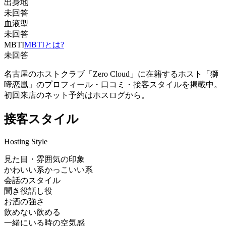
出身地
未回答
血液型
未回答
MBTI
MBTIとは?
未回答
名古屋のホストクラブ「Zero Cloud」に在籍するホスト「獅
啼恋凰」のプロフィール・口コミ・接客スタイルを掲載中。
初回来店のネット予約はホスログから。
接客スタイル
Hosting Style
見た目・雰囲気の印象
かわいい系
かっこいい系
会話のスタイル
聞き役
話し役
お酒の強さ
飲めない
飲める
一緒にいる時の空気感