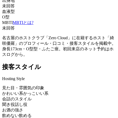
出身地
未回答
血液型
O型
MBTI
MBTIとは?
未回答
名古屋のホストクラブ「Zero Cloud」に在籍するホスト「綺
咲優羅」のプロフィール・口コミ・接客スタイルを掲載中。
身長173cm・O型型・ふたご座。初回来店のネット予約はホ
スログから。
接客スタイル
Hosting Style
見た目・雰囲気の印象
かわいい系
かっこいい系
会話のスタイル
聞き役
話し役
お酒の強さ
飲めない
飲める