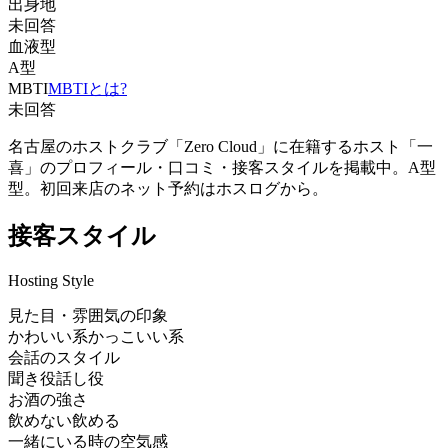
出身地
未回答
血液型
A型
MBTI
MBTIとは?
未回答
名古屋のホストクラブ「Zero Cloud」に在籍するホスト「一
喜」のプロフィール・口コミ・接客スタイルを掲載中。A型
型。初回来店のネット予約はホスログから。
接客スタイル
Hosting Style
見た目・雰囲気の印象
かわいい系
かっこいい系
会話のスタイル
聞き役
話し役
お酒の強さ
飲めない
飲める
一緒にいる時の空気感