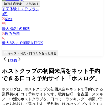
初回来店限定
人気No.1
初回体験｜60分プラン
0
円
60
分
場内指名
1
名無料
飲み放題
最大
3
名まで同時入店OK
キャスト写真・口コミをもっと見る
1
2
3
4
5
ホストクラブの初回来店をネット予約
できる口コミ予約サイト「ホスログ」
ホスログは、ホストクラブの初回来店をネットで予約できる
業界初の口コミ予約サイトです。歌舞伎町・名古屋・ススキ
ノ・中洲のホストクラブを、口コミ・ランキング・初回プラ
ンから比較して選べます。予約時に好みのタイプをリクエス