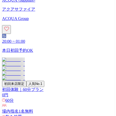
ACQUA -Sapphire-
アクアサファイア
ACQUA Group
20:00
~
01:00
本日初回予約OK
初回来店限定
人気No.1
初回体験｜60分プラン
0
円
60
分
場内指名
1
名無料