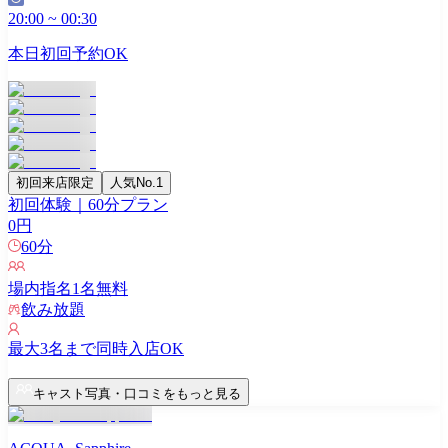
20:00
~
00:30
本日初回予約OK
初回来店限定
人気No.1
初回体験｜60分プラン
0
円
60
分
場内指名
1
名無料
飲み放題
最大
3
名まで同時入店OK
キャスト写真・口コミをもっと見る