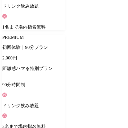
ドリンク
飲み放題
1
名
まで場内指名無料
PREMIUM
初回体験｜90分プラン
2,000
円
距離感ハマる特別プラン
90
分
時間制
ドリンク
飲み放題
2
名
まで場内指名無料