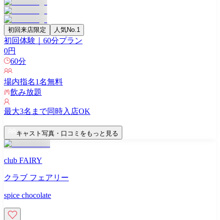
初回来店限定
人気No.1
初回体験｜60分プラン
0
円
60
分
場内指名
1
名無料
飲み放題
最大
3
名まで同時入店OK
キャスト写真・口コミをもっと見る
club FAIRY
クラブ フェアリー
spice chocolate