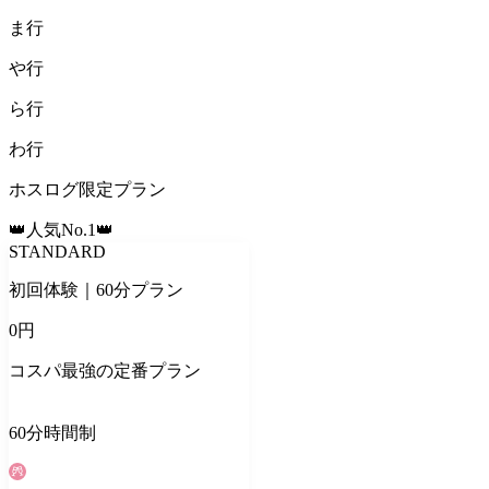
ま
行
や
行
ら
行
わ
行
ホスログ限定プラン
👑人気No.1👑
STANDARD
初回体験｜60分プラン
0
円
コスパ最強の定番プラン
60
分
時間制