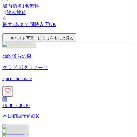
場内指名
1
名無料
飲み放題
最大
3
名まで同時入店OK
キャスト写真・口コミをもっと見る
club 僕らの森
クラブ ボクラノモリ
spice chocolate
19:00
~
00:30
本日初回予約OK