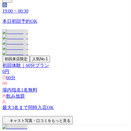
19:00
~
00:30
本日初回予約OK
初回来店限定
人気No.1
初回体験｜60分プラン
0
円
60
分
場内指名
1
名無料
飲み放題
最大
3
名まで同時入店OK
キャスト写真・口コミをもっと見る