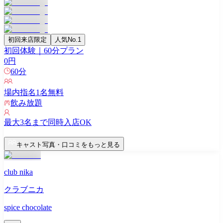
初回来店限定
人気No.1
初回体験｜60分プラン
0
円
60
分
場内指名
1
名無料
飲み放題
最大
3
名まで同時入店OK
キャスト写真・口コミをもっと見る
club nika
クラブニカ
spice chocolate