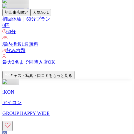
初回来店限定
人気No.1
初回体験｜60分プラン
0
円
60
分
場内指名
1
名無料
飲み放題
最大
3
名まで同時入店OK
キャスト写真・口コミをもっと見る
iKON
アイコン
GROUP HAPPY WIDE