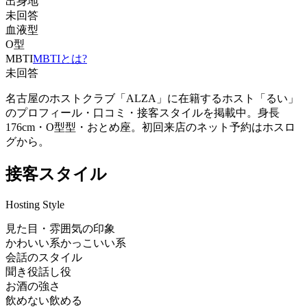
出身地
未回答
血液型
O型
MBTI
MBTIとは?
未回答
名古屋のホストクラブ「ALZA」に在籍するホスト「るい」
のプロフィール・口コミ・接客スタイルを掲載中。身長
176cm・O型型・おとめ座。初回来店のネット予約はホスロ
グから。
接客スタイル
Hosting Style
見た目・雰囲気の印象
かわいい系
かっこいい系
会話のスタイル
聞き役
話し役
お酒の強さ
飲めない
飲める