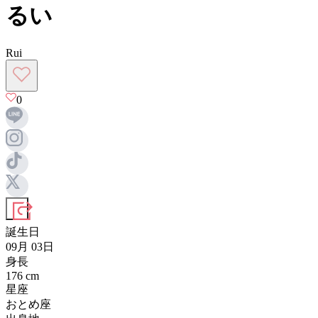
るい
Rui
0
誕生日
09月 03日
身長
176
cm
星座
おとめ座